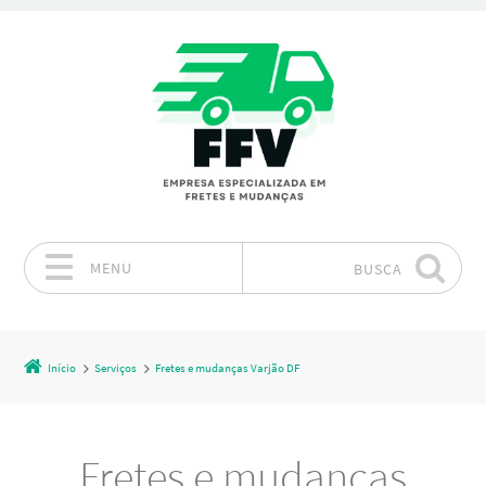
MENU
BUSCA
Pular para o conteúdo
Início
Serviços
Fretes e mudanças Varjão DF
Fretes e mudanças