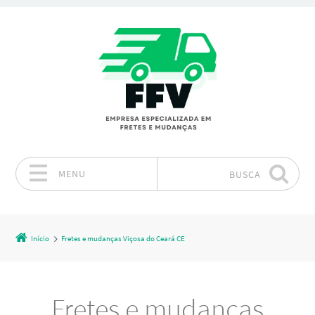
MENU
BUSCA
Pular para o conteúdo
Início
Fretes e mudanças Viçosa do Ceará CE
Fretes e mudanças