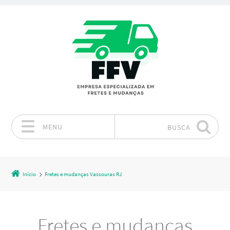
MENU
BUSCA
Pular para o conteúdo
Início
Fretes e mudanças Vassouras RJ
Fretes e mudanças