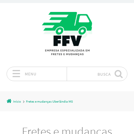
MENU
BUSCA
Pular para o conteúdo
Início
Fretes e mudanças Uberlândia MG
Fretes e mudanças