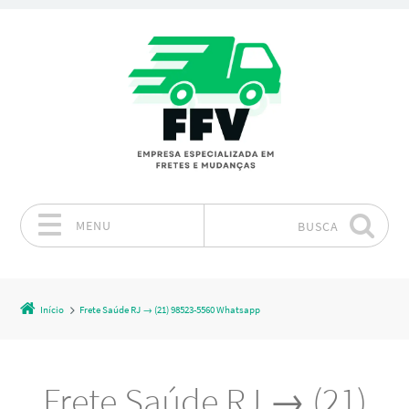
MENU
BUSCA
Pular para o conteúdo
Início
Frete Saúde RJ → (21) 98523-5560 Whatsapp
Frete Saúde RJ → (21)