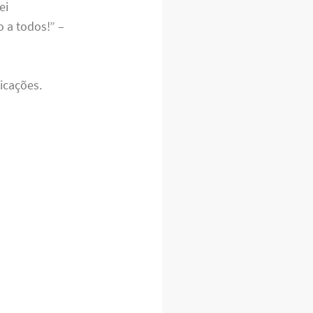
ei
 a todos!” –
icações.