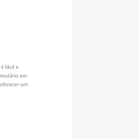
 fácil e
ormulário em
 oferecer um