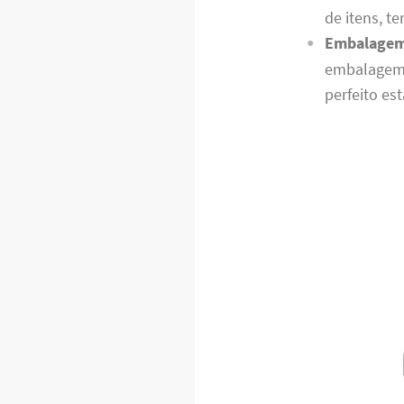
de itens, t
Embalagem
embalagem 
perfeito es