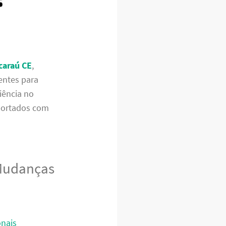
caraú CE
,
entes para
iência no
sportados com
 Mudanças
onais