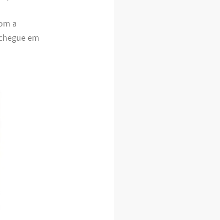
com a
 chegue em