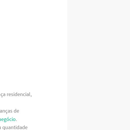
a residencial,
danças de
negócio
.
u quantidade