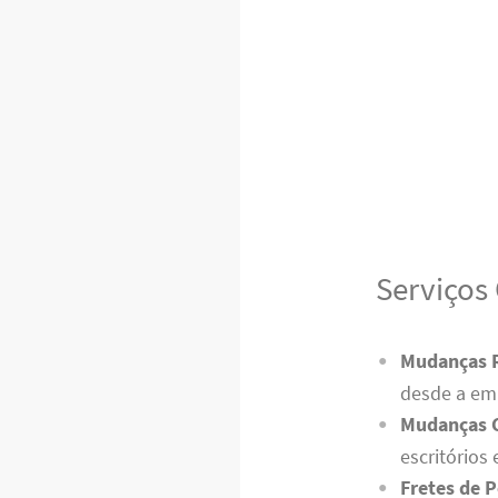
Serviços
Mudanças R
desde a em
Mudanças 
escritório
Fretes de 