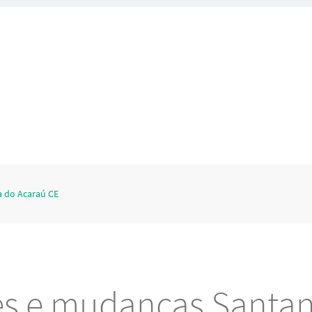
a do Acaraú CE
es e mudanças Santa