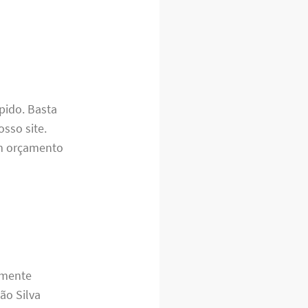
pido. Basta
sso site.
um orçamento
amente
ão Silva