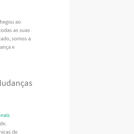
chegou ao
todas as suas
cado, somos a
rança e
 Mudanças
onais
de.
nicas de