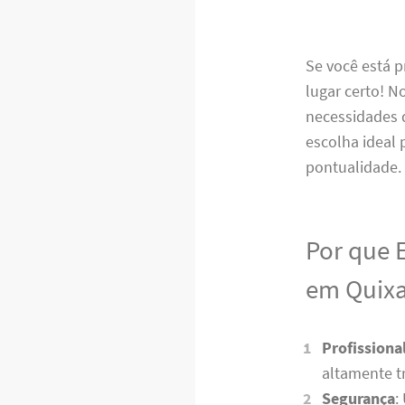
Se você está 
lugar certo! N
necessidades 
escolha ideal
pontualidade
Por que 
em Quix
Profissiona
altamente t
Segurança
: