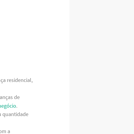
a residencial,
danças de
negócio
.
u quantidade
com a