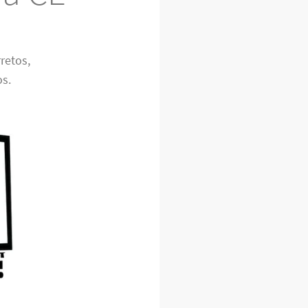
retos,
os.