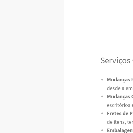
Serviços
Mudanças R
desde a em
Mudanças 
escritório
Fretes de 
de itens, t
Embalagem