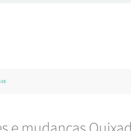
á CE
es e mudanças Quixa