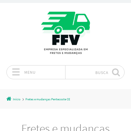
MENU
BUSCA
Pular para o conteúdo
Início
Fretes e mudanças Pentecoste CE
Fretes e mudanças