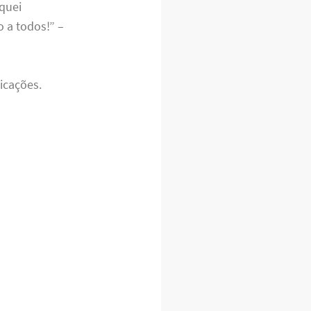
iquei
 a todos!” –
icações.