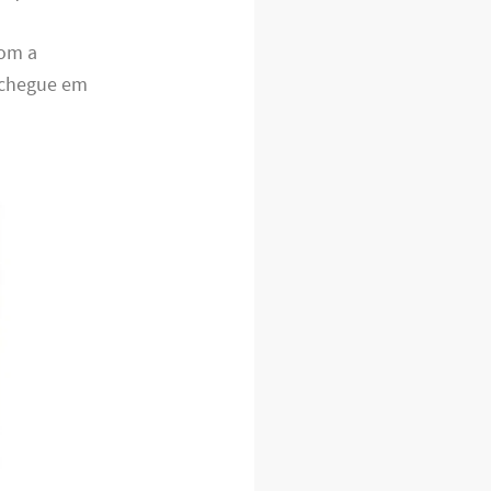
com a
 chegue em