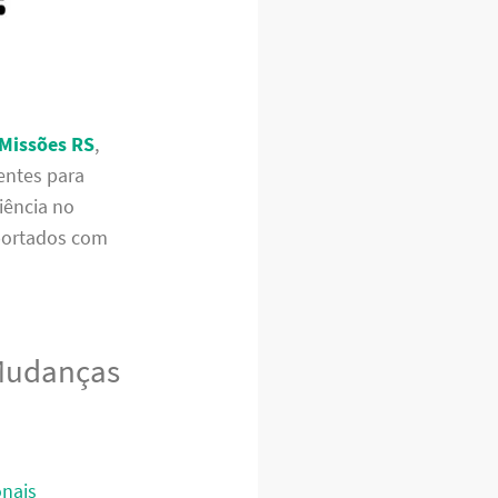
 Missões RS
,
entes para
iência no
sportados com
 Mudanças
onais