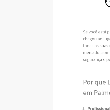
Se você está 
chegou ao luga
todas as suas
mercado, somo
segurança e p
Por que 
em Palme
Profissiona