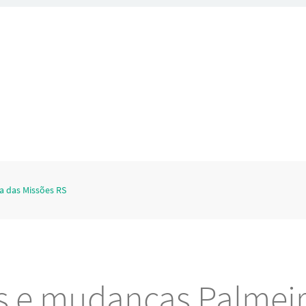
a das Missões RS
es e mudanças Palmeir