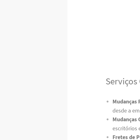
Serviços
Mudanças R
desde a em
Mudanças 
escritório
Fretes de 