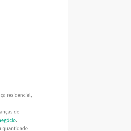
a residencial,
danças de
negócio
.
u quantidade