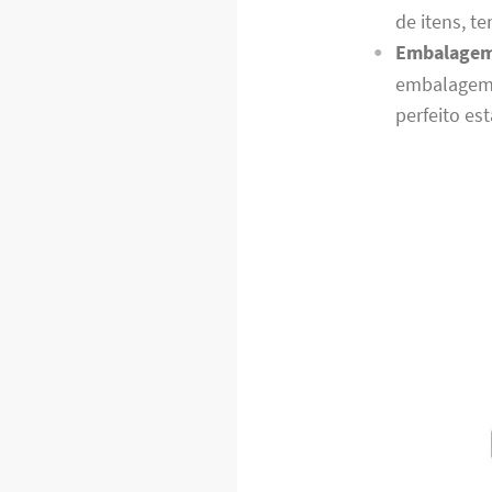
de itens, t
Embalagem
embalagem 
perfeito es