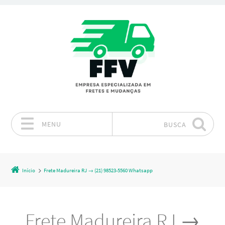
MENU
BUSCA
Pular para o conteúdo
Início
Frete Madureira RJ → (21) 98523-5560 Whatsapp
Frete Madureira RJ →