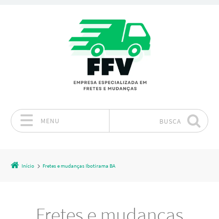
MENU
BUSCA
Pular para o conteúdo
Início
Fretes e mudanças Ibotirama BA
Fretes e mudanças