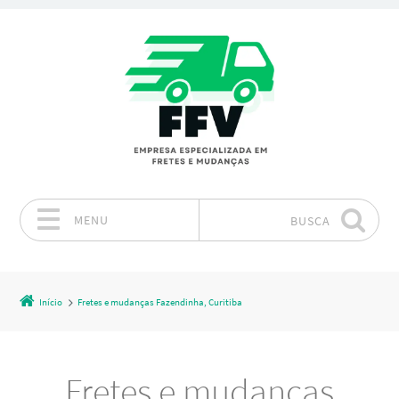
MENU
BUSCA
Pular para o conteúdo
Início
Fretes e mudanças Fazendinha, Curitiba
Fretes e mudanças