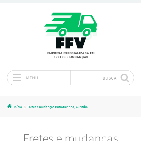
MENU
BUSCA
Pular para o conteúdo
Início
Fretes e mudanças Butiatuvinha, Curitiba
Fretes e mudanças